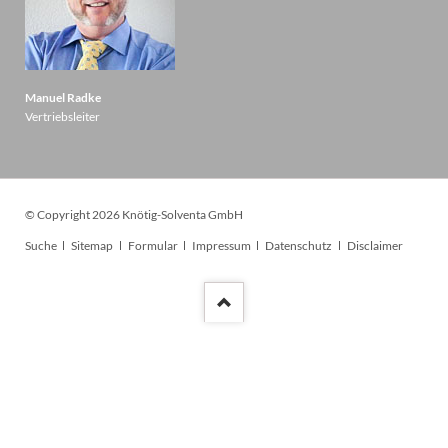
Manuel Radke
Vertriebsleiter
© Copyright 2026 Knötig-Solventa GmbH
Navigation
Suche
Sitemap
Formular
Impressum
Datenschutz
Disclaimer
überspringen