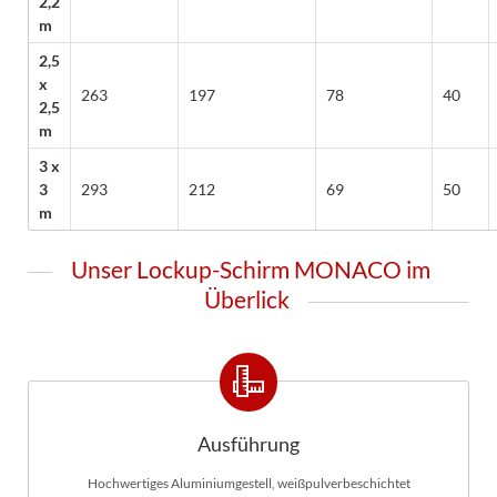
2,2
m
2,5
x
263
197
78
40
2,5
m
3 x
3
293
212
69
50
m
Unser Lockup-Schirm MONACO im
Überlick
Ausführung
Hochwertiges Aluminiumgestell, weißpulverbeschichtet