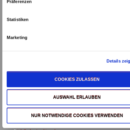
Präferenzen
Statistiken
Marketing
Details zei
COOKIES ZULASSEN
Adresse & Kontakt
AUSWAHL ERLAUBEN
Knötig-Solventa GmbH
Daimlerstraße 11
71384 Weinstadt-Beutelsbach
NUR NOTWENDIGE COOKIES VERWENDEN
T:
07151 96905-0
F:
07151 96905-99