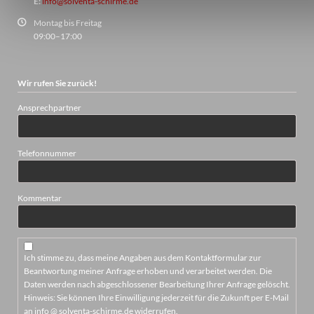
E:
info@solventa-schirme.de
Montag bis Freitag
09:00–17:00
Wir rufen Sie zurück!
Ansprechpartner
Telefonnummer
Kommentar
Ich stimme zu, dass meine Angaben aus dem Kontaktformular zur
Beantwortung meiner Anfrage erhoben und verarbeitet werden. Die
Daten werden nach abgeschlossener Bearbeitung Ihrer Anfrage gelöscht.
Hinweis: Sie können Ihre Einwilligung jederzeit für die Zukunft per E-Mail
an info @ solventa-schirme.de widerrufen.