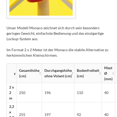
Unser Modell Monaco zeichnet sich durch sein besonders
geringes Gewicht, einfachste Bedienung und das einzigartige
Lockup-System aus.
Im Format 2 x 2 Meter ist der Monaco die stabile Alternative zu
herkömmlichen Kleinschirmen.
Mast
Gesamthöhe
Durchgangshöhe
Bodenfreiheit
Ø
(cm)
ohne Volant (cm)
(cm)
(mm)
2 x
2
250
196
110
40
m
2,2
x
255
197
92
40